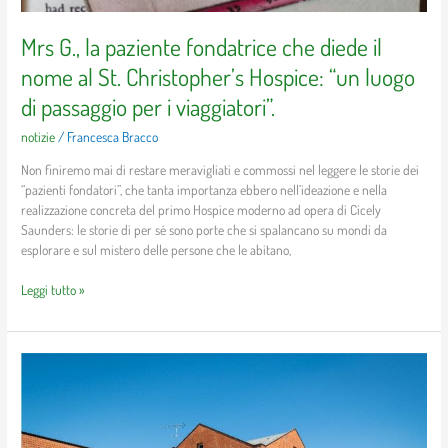
Mrs G., la paziente fondatrice che diede il
nome al St. Christopher’s Hospice: “un luogo
di passaggio per i viaggiatori”.
notizie
/
Francesca Bracco
Non finiremo mai di restare meravigliati e commossi nel leggere le storie dei
“pazienti fondatori”, che tanta importanza ebbero nell’ideazione e nella
realizzazione concreta del primo Hospice moderno ad opera di Cicely
Saunders: le storie di per sé sono porte che si spalancano su mondi da
esplorare e sul mistero delle persone che le abitano,
Leggi tutto »
“Reportage
dal
vivo”:
l’Hospice
San