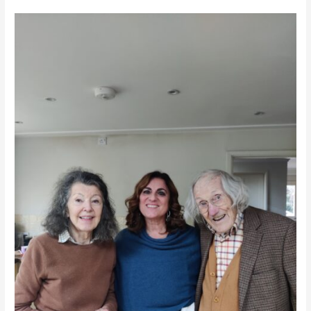
Arrivederci,
Christopher,
amico
carissimo!
4/12/1926
–
21/1/2024