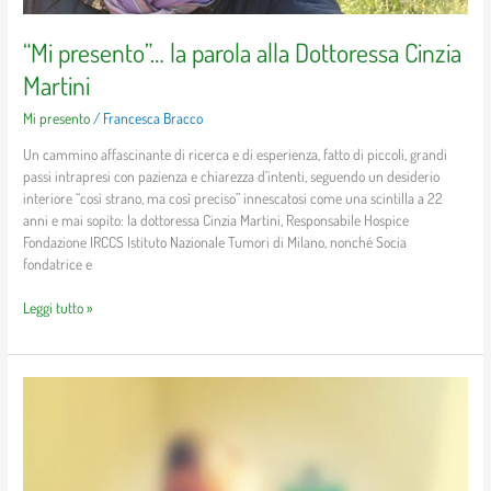
“Mi presento”… la parola alla Dottoressa Cinzia
Martini
Mi presento
/
Francesca Bracco
Un cammino affascinante di ricerca e di esperienza, fatto di piccoli, grandi
passi intrapresi con pazienza e chiarezza d’intenti, seguendo un desiderio
interiore “così strano, ma così preciso” innescatosi come una scintilla a 22
anni e mai sopito: la dottoressa Cinzia Martini, Responsabile Hospice
Fondazione IRCCS Istituto Nazionale Tumori di Milano, nonché Socia
fondatrice e
Leggi tutto »
“Fotografare
è
tempo
di
cura”: