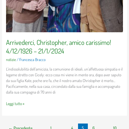
Arrivederci, Christopher, amico carissimo!
4/12/1926 – 21/1/2024
notizie
/
Francesca Bracco
L’indissolubilità dell’amicizia, la comunione di ideali, un’affettuosa simpatia e il
legame stretto con Cicely: ecco cosa mi viene in mente ora, dopo aver saputo
da sua figlia Kate, poche ore fa, che il nostro amato Christopher è morto…
Pacificamente, nella sua casa, circondato dalla sua famiglia e accompagnato
dalla sua compagna di 70 anni di
Leggi tutto »
←
Precedente
1
…
4
5
6
…
10