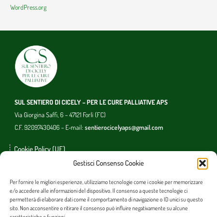
WordPress.org
SUL SENTIERO DI CICELY – PER LE CURE PALLIATIVE APS
Via Giorgina Saffi, 6 – 47121 Forlì (FC)
C.F. 92097430406 – E-mail:
sentierocicelyaps@gmail.com
Cookie Policy (UE)
Gestisci Consenso Cookie
Photo copyright
Per fornire le migliori esperienze, utilizziamo tecnologie come i cookie per memorizzare
e/o accedere alle informazioni del dispositivo. Il consenso a queste tecnologie ci
permetterà di elaborare dati come il comportamento di navigazione o ID unici su questo
sito. Non acconsentire o ritirare il consenso può influire negativamente su alcune
caratteristiche e funzioni.