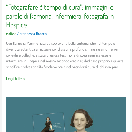
“Fotografare è tempo di cura”: immagini e
parole di Ramona, infermiera-fotografa in
Hospice
notizie
/
Francesca Bracco
Con Ramona Marin è nata da subito una bella sintonia, che nel tempo è
divenuta autentica amicizia e condivisione profonda. Insieme a numerosi
colleghi e colleghe, è stata preziosa testimone di cosa significa essere
infermiera in Hospice nel nostro secondo webinar, dedicato proprio a questa
specifica professionalità fondamentale nel prendersi cura di chi non può
Leggi tutto »
“Di
cosa
è
fatta
la
speranza”: