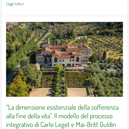
Leggi tutto »
“La
dimensione
esistenziale
della
sofferenza
alla
fine
della
vita”.
Il
modello
del
processo
integrativo
di
“La dimensione esistenziale della sofferenza
Carlo
alla fine della vita”. Il modello del processo
Leget
e
integrativo di Carlo Leget e Mai-Britt Guldin
Mai-