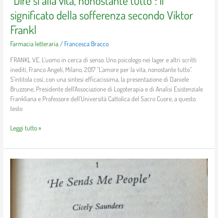
“Dire sì alla vita, nonostante tutto”: il
Viktor
significato della sofferenza secondo Viktor
Frankl
Frankl
Farmacia letteraria
/
Francesca Bracco
FRANKL V.E. L’uomo in cerca di senso. Uno psicologo nei lager e altri scritti
inediti, Franco Angeli, Milano, 2017 “L’amore per la vita, nonostante tutto”.
S’intitola così, con una sintesi efficacissima, la presentazione di Daniele
Bruzzone, Presidente dell’Associazione di Logoterapia e di Analisi Esistenziale
Frankliana e Professore dell’Università Cattolica del Sacro Cuore, a questo
testo
Leggi tutto »
Mrs
G.,
la
paziente
fondatrice
che