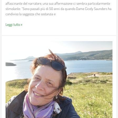
affascinante del narratore, una sua affermazione ci sembra particolarmente
stimolante: “Sono passati più di 50 anni da quando Dame Cicely Saunders ha
condiviso la saggezza che sostanzia e
Leggi tutto »
“Mi
presento”…
la
parola
alla
Dottoressa
Cinzia
Martini