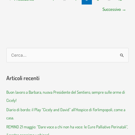
Successivo
→
C
e
r
Articoli recenti
c
a
Buon lavoro a Barbara, nuova Presidente del Sentiero, sempre sulle orme di
:
Cicely!
Diario di bordo: il Play “Cicely and David” all’Hospice di Forlimpopoli, come a
casa.
REMIND 21 maggio: “Dare voce a chi non ha voce: le Cure Palliative Perinatali”,
il nostro prossimo webinar!