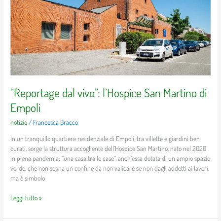
Martino
di
Empoli
“Reportage dal vivo”: l’Hospice San Martino di
Empoli
notizie
/
Francesca Bracco
In un tranquillo quartiere residenziale di Empoli, tra villette e giardini ben
curati, sorge la struttura accogliente dell’Hospice San Martino, nato nel 2020
in piena pandemia: “una casa tra le case”, anch’essa dotata di un ampio spazio
verde, che non segna un confine da non valicare se non dagli addetti ai lavori,
ma è simbolo
Leggi tutto »