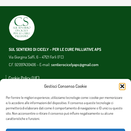
SUL SENTIERO DI CICELY – PER LE CURE PALLIATIVE APS
Via Giorgina Saffi, 6 – 47121 Forlì (FC)
C.F. 92097430406 – E-mail:
sentierocicelyaps@gmail.com
Cookie Policy (UE)
Gestisci Consenso Cookie
Photo copyright
Per fornire le migliori esperienze, utilizziamo tecnologie come i cookie per memorizzare
e/o accedere alle informazioni del dispositivo. Il consenso a queste tecnologie ci
permetterà di elaborare dati come il comportamento di navigazione o ID unici su questo
sito. Non acconsentire o ritirare il consenso può influire negativamente su alcune
caratteristiche e funzioni.