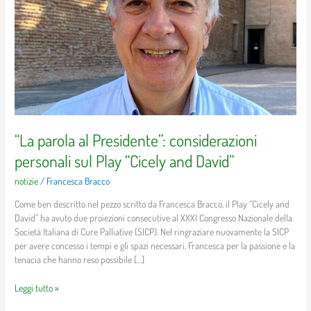
Presidente”:
considerazioni
personali
sul
Play
“Cicely
and
David”
“La parola al Presidente”: considerazioni
personali sul Play “Cicely and David”
notizie
/
Francesca Bracco
Come ben descritto nel pezzo scritto da Francesca Bracco, il Play “Cicely and
David” ha avuto due proiezioni consecutive al XXXI Congresso Nazionale della
Società Italiana di Cure Palliative (SICP). Nel ringraziare nuovamente la SICP
per avere concesso i tempi e gli spazi necessari, Francesca per la passione e la
tenacia che hanno reso possibile […]
Leggi tutto »