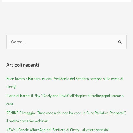
C
e
r
Articoli recenti
c
a
Buon lavoro a Barbara, nuova Presidente del Sentiero, sempre sulle orme di
:
Cicely!
Diario di bordo: il Play “Cicely and David” all’Hospice di Forlimpopoli, come a
casa.
REMIND 21 maggio: “Dare voce a chi non ha voce: le Cure Palliative Perinatali”,
il nostro prossimo webinar!
NEW: il Canale WhatsApp del Sentiero di Cicely… al vostro servizio!