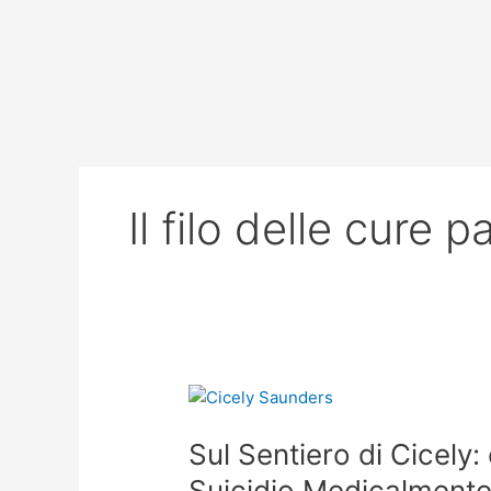
Vai
al
contenuto
Il filo delle cure pa
Sul
Sentiero
Sul Sentiero di Cicely:
di
Cicely:
Suicidio Medicalmente