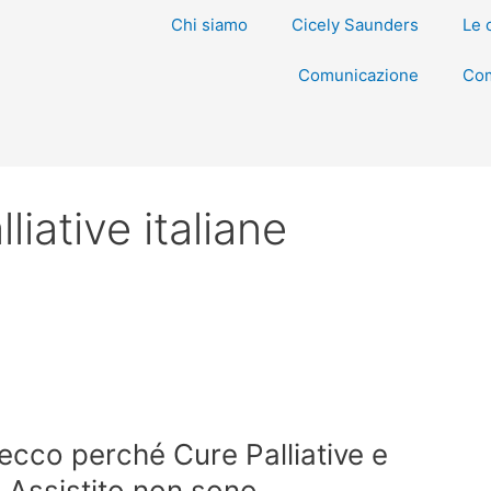
Chi siamo
Cicely Saunders
Le 
Comunicazione
Com
lliative italiane
 ecco perché Cure Palliative e
 Assistito non sono