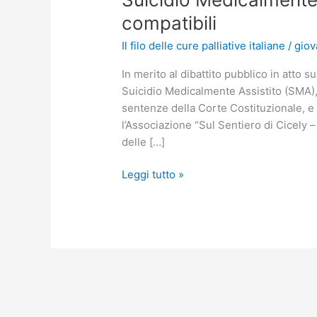
ecco
compatibili
perché
Cure
Il filo delle cure palliative italiane
/
giov
Palliative
In merito al dibattito pubblico in atto 
e
Suicidio Medicalmente Assistito (SMA), 
Suicidio
sentenze della Corte Costituzionale, e 
Medicalmente
l’Associazione “Sul Sentiero di Cicely –
Assistito
delle […]
non
sono
Leggi tutto »
compatibili