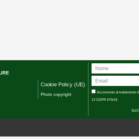
CURE
Cookie Policy (UE)
Acconsento al trattamento dat
Photo copyright
13 GDPR 679/16.
Iscr