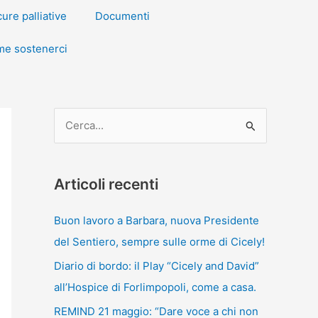
cure palliative
Documenti
e sostenerci
C
e
r
Articoli recenti
c
a
Buon lavoro a Barbara, nuova Presidente
:
del Sentiero, sempre sulle orme di Cicely!
Diario di bordo: il Play “Cicely and David”
all’Hospice di Forlimpopoli, come a casa.
REMIND 21 maggio: “Dare voce a chi non