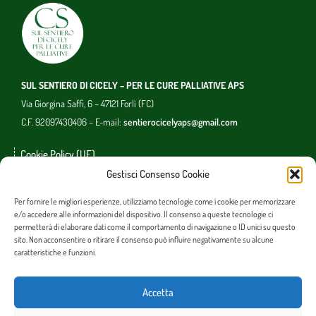
SUL SENTIERO DI CICELY – PER LE CURE PALLIATIVE APS
Via Giorgina Saffi, 6 – 47121 Forlì (FC)
C.F. 92097430406 – E-mail:
sentierocicelyaps@gmail.com
Cookie Policy (UE)
Gestisci Consenso Cookie
Photo copyright
Per fornire le migliori esperienze, utilizziamo tecnologie come i cookie per memorizzare
e/o accedere alle informazioni del dispositivo. Il consenso a queste tecnologie ci
permetterà di elaborare dati come il comportamento di navigazione o ID unici su questo
sito. Non acconsentire o ritirare il consenso può influire negativamente su alcune
caratteristiche e funzioni.
Acconsento al trattamento dati ai sensi del d.lgs n.196 del 30.6.2003 e all’art. 13 GDPR
Accetta
679/16.