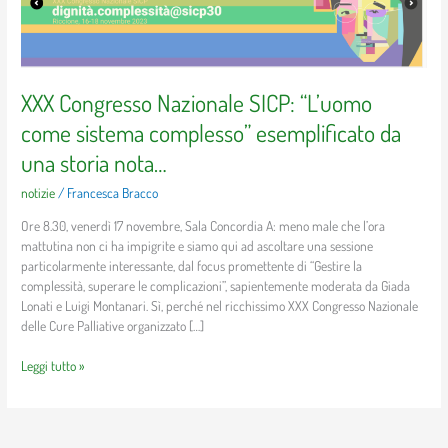
SICP:
“L’uomo
come
sistema
complesso”
XXX Congresso Nazionale SICP: “L’uomo
esemplificato
da
come sistema complesso” esemplificato da
una
una storia nota…
storia
nota…
notizie
/
Francesca Bracco
Ore 8.30, venerdì 17 novembre, Sala Concordia A: meno male che l’ora
mattutina non ci ha impigrite e siamo qui ad ascoltare una sessione
particolarmente interessante, dal focus promettente di “Gestire la
complessità, superare le complicazioni”, sapientemente moderata da Giada
Lonati e Luigi Montanari. Sì, perché nel ricchissimo XXX Congresso Nazionale
delle Cure Palliative organizzato […]
Leggi tutto »