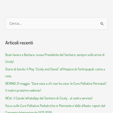
C
e
r
Articoli recenti
c
a
Buon lavoro a Barbara, nuova Presidente del Sentiero, sempre sulle orme di
:
Cicely!
Diario di bordo: il Play “Cicely and David” all’Hospice di Forlimpopoli, come a
casa.
REMIND 21 maggio: “Dare voce a chi non ha voce: le Cure Palliative Perinatali”,
il nostro prossimo webinar!
NEW: il Canale WhatsApp del Sentiero di Cicely… al vostro servizio!
Focus sulle Cure Palliative Pediatriche in Piemonte e Valle d’Aosta: report dal
Convegno Interregionale SICP 2026.