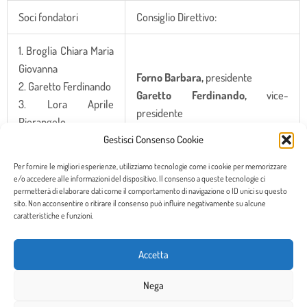
Soci fondatori
Consiglio Direttivo:
1. Broglia Chiara Maria
Giovanna
Forno Barbara,
presidente
2. Garetto Ferdinando
Garetto Ferdinando,
vice-
3. Lora Aprile
presidente
Pierangelo
Martini Cinzia Antonella
,
4. Maltoni Marco
Gestisci Consenso Cookie
tesoriere e segretario
Cesare
Beretta Matteo,
consigliere
Per fornire le migliori esperienze, utilizziamo tecnologie come i cookie per memorizzare
5. Martini Cinzia
e/o accedere alle informazioni del dispositivo. Il consenso a queste tecnologie ci
Lora Aprile Pierangelo,
Antonella
permetterà di elaborare dati come il comportamento di navigazione o ID unici su questo
consigliere
sito. Non acconsentire o ritirare il consenso può influire negativamente su alcune
6. Marzi Anna Maria
caratteristiche e funzioni.
Maltoni Marco Cesare,
consigliere
7. Miccinesi Guido
Montanari Luigi
, consigliere
8. Montanari Luigi
Accetta
Ricciuti Marcello
, consigliere
9. Piazza Elena
Zaninetta Giovanni,
consigliere
10. Zagonel Vittorina
Nega
11. Zaninetta Giovanni