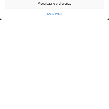
Visualizza le preferenze
Cookie Policy
SUL SENTIERO DI CICELY – PER LE CURE PALLIATIVE APS
Via Giorgina Saffi, 6 – 47121 Forlì (FC)
C.F. 92097430406 – E-mail:
sentierocicelyaps@gmail.com
Cookie Policy (UE)
Photo copyright