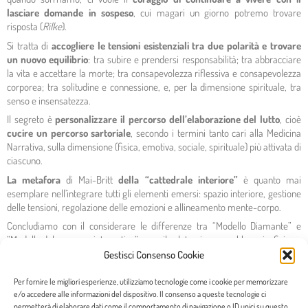
lasciare domande in sospeso
, cui magari un giorno potremo trovare
risposta (
Rilke
).
Si tratta di
accogliere le tensioni esistenziali tra due polarità e trovare
un nuovo equilibrio
: tra subire e prendersi responsabilità; tra abbracciare
la vita e accettare la morte; tra consapevolezza riflessiva e consapevolezza
corporea; tra solitudine e connessione, e, per la dimensione spirituale, tra
senso e insensatezza.
Il segreto è
personalizzare il percorso dell’elaborazione del lutto
, cioè
cucire un percorso sartoriale
, secondo i termini tanto cari alla Medicina
Narrativa, sulla dimensione (fisica, emotiva, sociale, spirituale) più attivata di
ciascuno.
La metafora
di Mai-Britt
della “cattedrale interiore”
è quanto mai
esemplare nell’integrare tutti gli elementi emersi: spazio interiore, gestione
delle tensioni, regolazione delle emozioni e allineamento mente-corpo.
Concludiamo con il considerare le differenze tra “Modello Diamante” e
“Modello del processo integrativo” e con il salutarci con un abbraccio, fisico e
virtuale, di gratitudine e comunione.
Ad maiora
!
Gestisci Consenso Cookie
Per fornire le migliori esperienze, utilizziamo tecnologie come i cookie per memorizzare
e/o accedere alle informazioni del dispositivo. Il consenso a queste tecnologie ci
permetterà di elaborare dati come il comportamento di navigazione o ID unici su questo