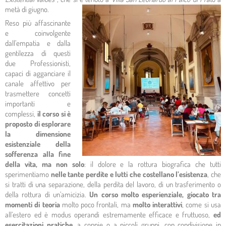
metà di giugno.
Reso più affascinante
e coinvolgente
dall’empatia e dalla
gentilezza di questi
due Professionisti,
capaci di agganciare il
canale affettivo per
trasmettere concetti
importanti e
complessi,
il corso si è
proposto di esplorare
la dimensione
esistenziale della
sofferenza alla fine
della vita, ma non solo
: il dolore e la rottura biografica che tutti
sperimentiamo
nelle tante perdite e lutti che costellano l’esistenza
, che
si tratti di una separazione, della perdita del lavoro, di un trasferimento o
della rottura di un’amicizia.
Un corso molto esperienziale, giocato tra
momenti di teoria
molto poco frontali, ma
molto interattivi
, come si usa
all’estero ed è modus operandi estremamente efficace e fruttuoso,
ed
esercitazioni pratiche
, a coppie o a piccoli gruppi, con condivisione in