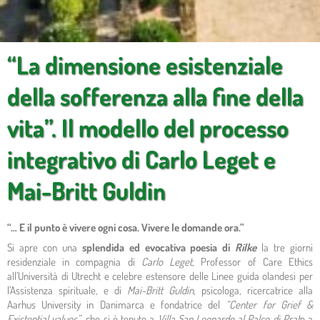
“La dimensione esistenziale
della sofferenza alla fine della
vita”. Il modello del processo
integrativo di Carlo Leget e
Mai-Britt Guldin
“… E il punto è vivere ogni cosa. Vivere le domande ora.”
Si apre con una
splendida ed evocativa poesia di
Rilke
la tre giorni
residenziale in compagnia di
Carlo Leget
, Professor of Care Ethics
all’Università di Utrecht e celebre estensore delle Linee guida olandesi per
l’Assistenza spirituale, e di
Mai-Britt Guldin
, psicologa, ricercatrice alla
Aarhus University in Danimarca e fondatrice del
“Center for Grief &
Existential values”
, che si è tenuto a
Villa San Leonardo al Palco di Prat
o a