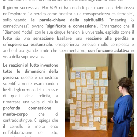
Il giorno successivo,
Mai-Britt
ci ha condotti per mano con delicatezza
nell’esplorare “la perdita come finestra sulla consapevolezza esistenziale”,
sottolineando
le parole-chiave della spiritualità
: “meaning &
connectivness”, ovvero “
significato e connessione
”. Rimarcando che il
“Diamond Model” con le sue cinque tensioni è universale, esplicita come
il
lutto
sia una
sensazione basilare
, una
reazione alla perdita e
un’
esperienza esistenziale
: un’esperienza emotiva molto complessa e
anche il più grande limite che sperimentiamo,
con funzione adattiva
in
vista della sopravvivenza.
Le reazioni al lutto investono
tutte le dimensioni della
persona
: questo è dimostrato
scientificamente esaminando i
livelli degli ormoni dello stress e
di quelli della felicità, a
rimarcare una volta di più la
profonda connessione
mente-corpo
che ci
contraddistingue. Ci spiega che
il cervello è molto lento
nell’elaborazione del lutto,