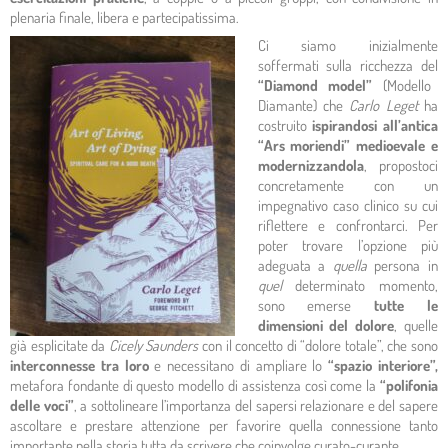
plenaria finale, libera e partecipatissima.
Ci siamo inizialmente
soffermati sulla ricchezza del
“Diamond model”
(Modello
Diamante) che
Carlo Leget
ha
costruito
ispirandosi all’antica
“Ars moriendi” medioevale e
modernizzandola
, propostoci
concretamente con un
impegnativo caso clinico su cui
riflettere e confrontarci. Per
poter trovare l’opzione più
adeguata a
quella
persona in
quel
determinato momento,
sono emerse
tutte le
dimensioni del dolore
, quelle
già esplicitate da
Cicely Saunders
con il concetto di “dolore totale”, che sono
interconnesse tra loro
e necessitano di ampliare lo
“spazio interiore”,
metafora fondante di questo modello di assistenza così come la
“polifonia
delle voci”
, a sottolineare l’importanza del sapersi relazionare e del sapere
ascoltare e prestare attenzione per favorire quella connessione tanto
importante nella storia tutta da scrivere che coinvolge curato-curante.