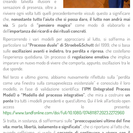
creando talvolta illusioni e
sensazioni di presenza, oltre a
rivivere ogni volta tutti quelli precedentemente vissuti: questo a significare
che,
nonostante tutto l’aiuto che si possa dare, il lutto non andrà mai
via
. Si parla di
“pensiero magico”
come modo di elaborarlo e
dell’
importanza dei ricordi e dei rituali concreti
.
Ripercorrendo i vari modelli per approcciarsi al lutto, si sofferma in
particolare sul
“Processo duale” di Stroebe&Schutt
del 1999, che si basa
sulle
oscillazioni avanti e indietro, tra perdita e ripresa
, che costellano
l’esperienza quotidiana. Un processo di
regolazione emotiva
che implica
imparare un nuovo modo di vivere che comporta, appunto, oscillazioni tra le
due sponde.
Nel terzo e ultimo giorno, abbiamo nuovamente riflettuto sulla “perdita
come una finestra sulla consapevolezza esistenziale” e conosciuto il loro
modello, in fase di validazione scientifica:
l’IPM (Integrated Process
Model) o “Modello del processo integrativo”
, che mira a costruire
un
ponte
tra tutti i modelli precedenti e quest’ultimo. Qui il link all’articolo open
access che lo presenta:
https://www.tandfonline.com/doi/full/10.1080/07481187.2023.2272960
Si tratta, in sostanza, di soffermarsi sulle
“preoccupazioni ultime del fine
vita: morte, libertà, isolamento e significato”
, che ci riportano al fatto che,
quando soffriamo, ci vuole il
coraggio di continuare a vivere con il