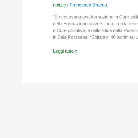
e
notizie
/
Francesca Bracco
sfide
della
“È necessaria una formazione in Cure palli
Ricerca
della Formazione universitaria, con la rec
al
e Cure palliative, e delle Sfide della Ricer
XXIX
in Sala Polissena. “Soltanto” 40 iscritti su 
Congresso
SICP
Leggi tutto »