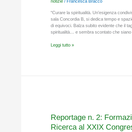
notizie
/
Francesca Bracco
Cure
Palliative
“Curare la spiritualità. Un’esigenza condi
senza
sala Concordia B, si dedica tempo e spazi
Spiritualità
di equivoci. Balza subito evidente che il tagl
spiritualità… e sembra scontato che sian
Leggi tutto »
Reportage
n.
2:
Reportage n. 2: Formazio
Formazione
Ricerca al XXIX Congr
universitaria