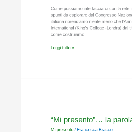
una
rete
Come possiamo interfacciarci con la rete in
internazionale
spunti da esplorare dal Congresso Nazional
di
italiana riprendiamo niente meno che l’Ann
Cura
International (King’s College -Londra) dal tit
come costruiamo
Leggi tutto »
“Mi
presento”…
la
“Mi presento”… la parola
parola
Mi presento
/
Francesca Bracco
al