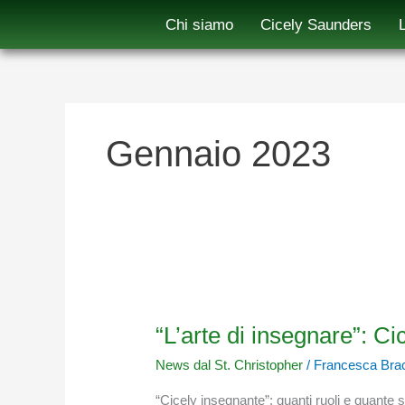
Vai
Chi siamo
Cicely Saunders
al
contenuto
Gennaio 2023
“L’arte
di
insegnare”:
“L’arte di insegnare”: Ci
Cicely
News dal St. Christopher
/
Francesca Bra
e
il
“Cicely insegnante”: quanti ruoli e quante 