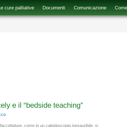
Le cure palliative
Documenti
Comunicazione
Come 
cely e il “bedside teaching”
cco
sfaccettature, come in un caleidoscopio inesauribile, si