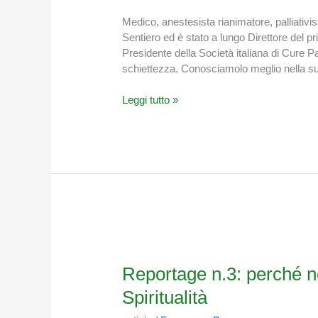
Dottor
Medico, anestesista rianimatore, palliativis
Giovanni
Sentiero ed è stato a lungo Direttore del p
Zaninetta
Presidente della Società italiana di Cure Pal
schiettezza. Conosciamolo meglio nella sua
Leggi tutto »
Reportage
n.3:
perché
Reportage n.3: perché n
non
Spiritualità
ci
sono