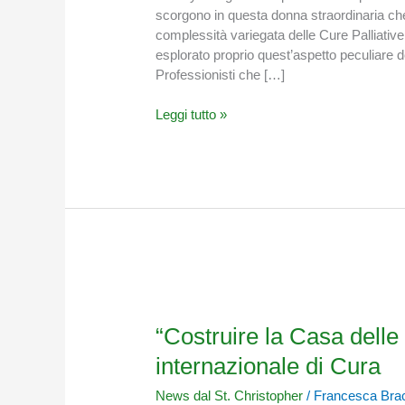
“bedside
scorgono in questa donna straordinaria che 
teaching”
complessità variegata delle Cure Palliativ
esplorato proprio quest’aspetto peculiare de
Professionisti che […]
Leggi tutto »
“Costruire
la
Casa
“Costruire la Casa delle 
delle
internazionale di Cura
Cure
palliative”:
News dal St. Christopher
/
Francesca Bra