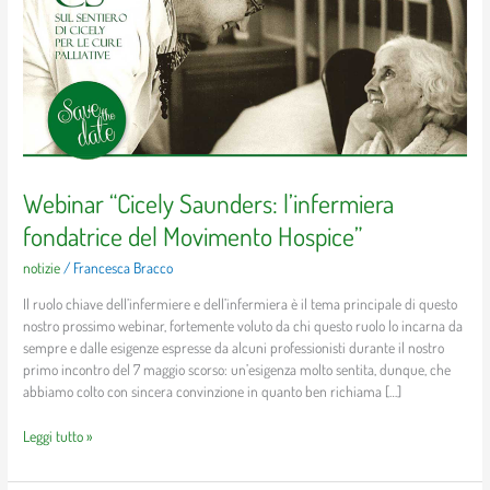
l’infermiera
fondatrice
del
Movimento
Hospice”
Webinar “Cicely Saunders: l’infermiera
fondatrice del Movimento Hospice”
notizie
/
Francesca Bracco
Il ruolo chiave dell’infermiere e dell’infermiera è il tema principale di questo
nostro prossimo webinar, fortemente voluto da chi questo ruolo lo incarna da
sempre e dalle esigenze espresse da alcuni professionisti durante il nostro
primo incontro del 7 maggio scorso: un’esigenza molto sentita, dunque, che
abbiamo colto con sincera convinzione in quanto ben richiama […]
Leggi tutto »