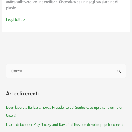
antica sulle verdi colline emiliane. Circondato da un rigoglioso giardino di
piante
Leggi tutto »
C
e
r
Articoli recenti
c
a
Buon lavoro a Barbara, nuova Presidente del Sentiero, sempre sulle orme di
:
Cicely!
Diario di bordo: il Play “Cicely and David” all’Hospice di Forlimpopoli, come a