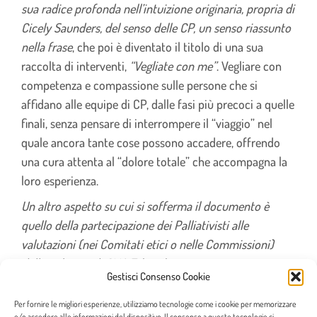
sua radice profonda nell’intuizione originaria, propria di
Cicely Saunders, del senso delle CP, un senso riassunto
nella frase
, che poi è diventato il titolo di una sua
raccolta di interventi,
“Vegliate con me”
. Vegliare con
competenza e compassione sulle persone che si
affidano alle equipe di CP, dalle fasi più precoci a quelle
finali, senza pensare di interrompere il “viaggio” nel
quale ancora tante cose possono accadere, offrendo
una cura attenta al “dolore totale” che accompagna la
loro esperienza.
Un altro aspetto su cui si sofferma il documento è
quello della partecipazione dei Palliativisti alle
valutazioni (nei Comitati etici o nelle Commissioni)
delle richieste di SMA.
Tale valutazione
Gestisci Consenso Cookie
multidisciplinare, deve avvalersi, secondo la SICP, della
presenza del Palliativista, sia perché oggettivamente la
Per fornire le migliori esperienze, utilizziamo tecnologie come i cookie per memorizzare
e/o accedere alle informazioni del dispositivo. Il consenso a queste tecnologie ci