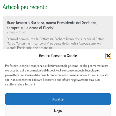
Articoli più recenti:
Buon lavoro a Barbara, nuova Presidente del Sentiero,
sempre sulle orme di Cicely!
9 Luglio 2026
Diamo il benvenuto alla Dottoressa Barbara Forno, che succede al Dottor
Marco Maltoni nell’incarico di Presidente della nostra Associazione: un
grande Presidente, che rimane nel
Leggi tutto »
Gestisci Consenso Cookie
Per fornire le migliori esperienze, utilizziamo tecnologie come i cookie per memorizzare
Diario di bordo: il Play “Cicely and David” all’Hospice di
e/o accedere alle informazioni del dispositivo. Il consenso a queste tecnologie ci
Forlimpopoli, come a casa.
permetterà di elaborare dati come il comportamento di navigazione o ID unici su questo
3 Giugno 2026
sito. Non acconsentire o ritirare il consenso può influire negativamente su alcune
Mercoledì 20 maggio 2026: una data da ricordare con gioia e soddisfazione!
caratteristiche e funzioni.
Sì, perché il Play “Cicely and David” ha fatto finalmente tappa all’Hospice di
Leggi tutto »
Accetta
REMIND 21 maggio: “Dare voce a chi non ha voce: le Cure
Nega
Palliative Perinatali”, il nostro prossimo webinar!