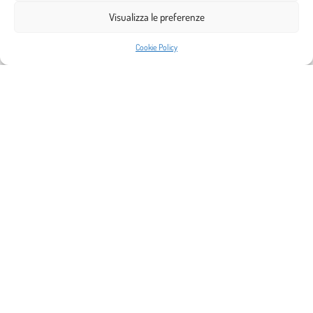
15 Maggio 2026
Visualizza le preferenze
Siete pronti a condividere con noi questo momento? GIOVEDI’ 21 MAGGIO SU
ZOOM – h 17-19 WEBINAR SULLE CURE PALLIATIVE PERINATALI Il tema scelto
Cookie Policy
è:
Leggi tutto »
SUL SENTIERO DI CICELY – PER LE CURE PALLIATIVE APS
Via Giorgina Saffi, 6 – 47121 Forlì (FC)
C.F. 92097430406 – E-mail:
sentierocicelyaps@gmail.com
Cookie Policy (UE)
Photo copyright