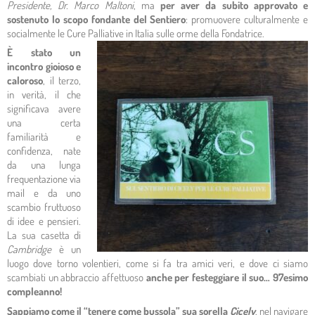
Presidente, Dr. Marco Maltoni
, ma
per aver da subito approvato e
sostenuto lo scopo fondante del Sentiero
: promuovere culturalmente e
socialmente le Cure Palliative in Italia sulle orme della Fondatrice.
È stato un
incontro gioioso e
caloroso
, il terzo,
in verità, il che
significava avere
una certa
familiarità e
confidenza, nate
da una lunga
frequentazione via
mail e da uno
scambio fruttuoso
di idee e pensieri.
La sua casetta di
Cambridge
è un
luogo dove torno volentieri, come si fa tra amici veri, e dove ci siamo
scambiati un abbraccio affettuoso
anche per festeggiare il suo… 97esimo
compleanno!
Sappiamo come il “tenere come bussola” sua sorella
Cicely
, nel navigare