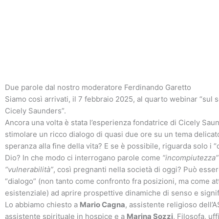
Vai
al
contenuto
Due parole dal nostro moderatore Ferdinando Garetto
Siamo così arrivati, il 7 febbraio 2025, al quarto webinar “sul s
Cicely Saunders”.
Ancora una volta è stata l’esperienza fondatrice di Cicely Sau
stimolare un ricco dialogo di quasi due ore su un tema delicato
speranza alla fine della vita? E se è possibile, riguarda solo i “
Dio? In che modo ci interrogano parole come
“incompiutezza”
“vulnerabilità”
, così pregnanti nella società di oggi? Può esser
“dialogo” (non tanto come confronto fra posizioni, ma come a
esistenziale) ad aprire prospettive dinamiche di senso e signi
Lo abbiamo chiesto a
Mario Cagna
, assistente religioso dell’
assistente spirituale in hospice e a
Marina Sozzi
, Filosofa, uf