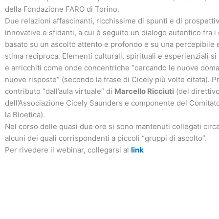
della Fondazione FARO di Torino.
Due relazioni affascinanti, ricchissime di spunti e di prospett
innovative e sfidanti, a cui è seguito un dialogo autentico fra i 
basato su un ascolto attento e profondo e su una percepibile e 
stima reciproca. Elementi culturali, spirituali e esperienziali si
e arricchiti come onde concentriche “cercando le nuove doma
nuove risposte” (secondo la frase di Cicely più volte citata). Pr
contributo “dall’aula virtuale” di
Marcello Ricciuti
(del direttiv
dell’Associazione Cicely Saunders e componente del Comitat
la Bioetica).
Nel corso delle quasi due ore si sono mantenuti collegati circa
alcuni dei quali corrispondenti a piccoli “gruppi di ascolto”.
Per rivedere il webinar, collegarsi al
link