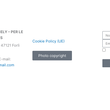
ELY – PER LE
PS
Cookie Policy (UE)
– 47121 Forlì
Ac
Photo copyright
n.196 
-mail:
mail.com
scrittivo/emozionale e sono state raccolte in buona fede tra qu
i individuasse una forma di proprietà o diritto d’autore e provv