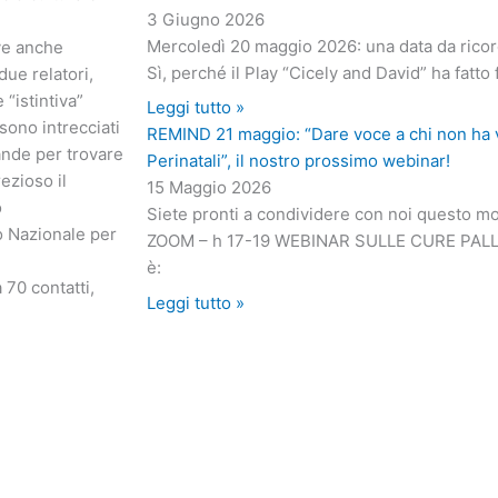
3 Giugno 2026
Mercoledì 20 maggio 2026: una data da ricor
ive anche
Sì, perché il Play “Cicely and David” ha fatto
due relatori,
“istintiva”
Leggi tutto »
 sono intrecciati
REMIND 21 maggio: “Dare voce a chi non ha v
nde per trovare
Perinatali”, il nostro prossimo webinar!
ezioso il
15 Maggio 2026
o
Siete pronti a condividere con noi questo
o Nazionale per
ZOOM – h 17-19 WEBINAR SULLE CURE PALLIA
è:
 70 contatti,
Leggi tutto »