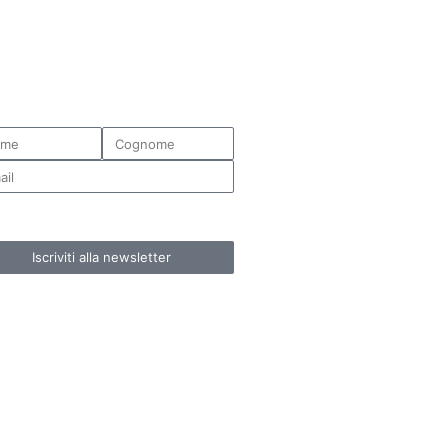
consento al trattamento dati ai sensi del d.lgs
del 30.6.2003 e all’art. 13 GDPR 679/16.
Iscriviti alla newsletter
elle disponibili. Tuttavia vi
ederemo immediatamente a