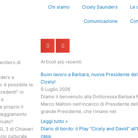
Chi siamo
Cicely Saunders
Le 
Comunicazione
Com
Articoli più recenti:
entiero di
Buon lavoro a Barbara, nuova Presidente del
nders a
Cicely!
: è possibile la
9 Luglio 2026
credenti” in
Diamo il benvenuto alla Dottoressa Barbara 
e
Marco Maltoni nell’incarico di Presidente de
e proprio il
grande Presidente, che rimane nel
tteggiamento
Leggi tutto »
ficato?
Diario di bordo: il Play “Cicely and David” al
ASL 3 di Chiavari
casa.
ficio culturale