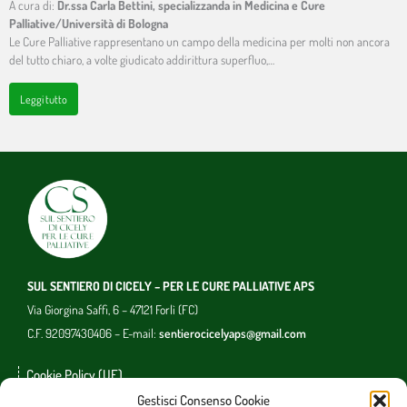
A cura di:
Dr.ssa Carla Bettini, specializzanda in Medicina e Cure
Palliative/Università di Bologna
Le Cure Palliative rappresentano un campo della medicina per molti non ancora
del tutto chiaro, a volte giudicato addirittura superfluo,…
Leggi tutto
SUL SENTIERO DI CICELY – PER LE CURE PALLIATIVE APS
Via Giorgina Saffi, 6 – 47121 Forlì (FC)
C.F. 92097430406 – E-mail:
sentierocicelyaps@gmail.com
Cookie Policy (UE)
Gestisci Consenso Cookie
Photo copyright