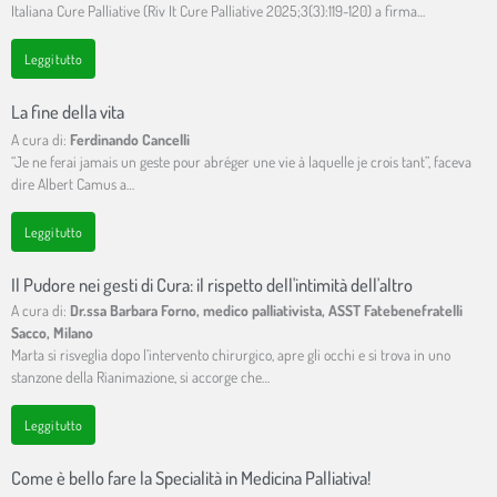
Italiana Cure Palliative (Riv It Cure Palliative 2025;3(3):119-120) a firma…
Leggi tutto
La fine della vita
A cura di:
Ferdinando Cancelli
“Je ne ferai jamais un geste pour abréger une vie à laquelle je crois tant”, faceva
dire Albert Camus a…
Leggi tutto
Il Pudore nei gesti di Cura: il rispetto dell'intimità dell'altro
A cura di:
Dr.ssa Barbara Forno, medico palliativista, ASST Fatebenefratelli
Sacco, Milano
Marta si risveglia dopo l’intervento chirurgico, apre gli occhi e si trova in uno
stanzone della Rianimazione, si accorge che…
Leggi tutto
Come è bello fare la Specialità in Medicina Palliativa!