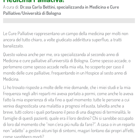
A cura di:
Dr.ssa Carla Bettini, specializzanda in Medicina e Cure
Palliative/Università di Bologna
Le Cure Palliative rappresentano un campo della medicina per molti non
ancora del tutto chiaro, a volte giudicato addirittura superfluo, a tratti
banalizzato.
Questo valeva anche per me, ora specializzanda al secondo anno di
Medicina e cure palliative all’università di Bologna. Come spesso accade, o
perlomeno come spesso accade nella mia vita, ho scoperto per caso il
mondo delle cure palliative, frequentando in un Hospice al sesto anno di
Medicina.
Lì ho trovato risposte a molte delle mie domande, che i miei studi e la mia
frequenza negli altri reparti mi aveva portato a pormi, come anche lo aveva
fatto la mia esperienza di vita fino a quel momento: tutte le persone a cui
veniva diagnosticata una malattia a prognosi infausta, talvolta anche a
breve, tutti coloro i quali portavano il peso di una diagnosi di terminalità, le
famiglie di questi pazienti, quale era il loro destino? Chi si sarebbe occupato
di loro dal momento che “non c’era più nulla da fare?”. A casa o in un reparto
non “adatto” a gestire alcuni tipi di sintomi, magari lontano dai propri affetti,
come sarebbero morti?