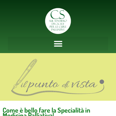
Vai
al
contenuto
Come è bello fare la Specialità in
Medicina Palliativa!