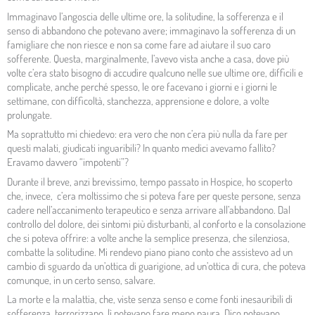
Immaginavo l’angoscia delle ultime ore, la solitudine, la sofferenza e il
senso di abbandono che potevano avere; immaginavo la sofferenza di un
famigliare che non riesce e non sa come fare ad aiutare il suo caro
sofferente. Questa, marginalmente, l’avevo vista anche a casa, dove più
volte c’era stato bisogno di accudire qualcuno nelle sue ultime ore, difficili e
complicate, anche perché spesso, le ore facevano i giorni e i giorni le
settimane, con difficoltà, stanchezza, apprensione e dolore, a volte
prolungate.
Ma soprattutto mi chiedevo: era vero che non c’era più nulla da fare per
questi malati, giudicati inguaribili? In quanto medici avevamo fallito?
Eravamo davvero “impotenti”?
Durante il breve, anzi brevissimo, tempo passato in Hospice, ho scoperto
che, invece, c’era moltissimo che si poteva fare per queste persone, senza
cadere nell’accanimento terapeutico e senza arrivare all’abbandono. Dal
controllo del dolore, dei sintomi più disturbanti, al conforto e la consolazione
che si poteva offrire: a volte anche la semplice presenza, che silenziosa,
combatte la solitudine. Mi rendevo piano piano conto che assistevo ad un
cambio di sguardo da un’ottica di guarigione, ad un’ottica di cura, che poteva
comunque, in un certo senso, salvare.
La morte e la malattia, che, viste senza senso e come fonti inesauribili di
sofferenza, terrorizzano, lì potevano fare meno paura. Dico potevano,