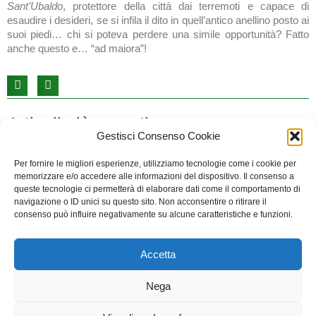
Sant’Ubaldo
, protettore della città dai terremoti e capace di
esaudire i desideri, se si infila il dito in quell’antico anellino posto ai
suoi piedi… chi si poteva perdere una simile opportunità? Fatto
anche questo e… “ad maiora”!
Articoli più recenti:
Gestisci Consenso Cookie
Per fornire le migliori esperienze, utilizziamo tecnologie come i cookie per
Buon lavoro a Barbara, nuova Presidente del
memorizzare e/o accedere alle informazioni del dispositivo. Il consenso a
Sentiero, sempre sulle orme di Cicely!
queste tecnologie ci permetterà di elaborare dati come il comportamento di
9 Luglio 2026
navigazione o ID unici su questo sito. Non acconsentire o ritirare il
Diamo il benvenuto alla Dottoressa Barbara Forno, che
consenso può influire negativamente su alcune caratteristiche e funzioni.
succede al Dottor Marco Maltoni nell’incarico di Presidente
della nostra Associazione: un grande Presidente, che rimane
nel
Accetta
Leggi tutto »
Nega
Diario di bordo: il Play “Cicely and David”