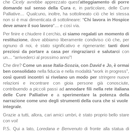
che
Cicely
avrebbe apprezzato quest’
atteggiamento di porre
domande sul senso della Cura
e, in particolare, delle Cure
Palliative… Qualcuno, inoltre, ha sottolineato ciò che lei stessa
non si è mai dimenticata di sottolineare: “
Chi lavora in Hospice
deve amare il suo lavoro
“… e così via.
Per finire e chiudere il cerchio,
ci siamo regalati un momento di
restituzione
, dove abbiamo liberamente condiviso ciò che, per
ognuno di noi, è stato significativo e rigenerante:
tanti doni
preziosi da portare a casa per ringraziarci e salutarci
con
un… “arrivederci al prossimo anno”!
Che dire?
Come un asse
Italia-Scozia
, con
David
e
Jo
, è ormai
ben consolidato
nella fiducia e nella modalità “work in progress”,
così questi incontri si rivelano un modo per
stringere nuove
relazioni e incontrare con gioia persone già conosciute,
contribuendo a piccoli passi ad
annodare fili nella rete italiana
delle Cure Palliative e
a
sperimentare la potenza della
narrazione come uno degli strumenti della cura che si vuole
integrale
.
Grazie a tutti, allora, cari amici umbri, è stato proprio bello stare
con voi!
P.S. Qui a lato,
Loredana e Benvenuto
di fronte alla statua di