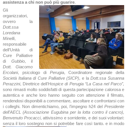
assistenza
a chi non può più guarire
.
Gli
organizzatori,
ovvero la
Dott.ssa
Loredana
Minelli
,
responsabile
dell’Unità di
Cure Palliative
di
Gubbio
, il
Dott. Giacomo
Ercolani
, psicologo di
Perugia
, Coordinatore regionale della
Società Italiana di Cure Palliative (SICP)
, e la
Dott.ssa Susanna
Perazzini
, Direttrice dell’
Hospice di Perugia “La Casa nel Parco”,
sono rimasti molto soddisfatti di questa partecipazione calorosa e
autentica e anche loro hanno seguito con attenzione il filmato,
rendendosi disponibili a commentare, ascoltare e confrontarsi con
i colleghi. Non dimentichiamo, poi, l’impegno h24 del
Presidente
dell’AECL (Associazione Eugubina per la lotta contro il cancro),
Benvenuto Procacci
, attivissimo e sorridente, e dei suoi volontari:
senza il loro sostegno non si potrebbe fare così tanto. e in modo