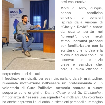
così continuativo.
Molti di loro
, dunque,
hanno condiviso
emozioni e pensieri
ispirati dalla visione di
“Cicely e David” e anche
da quanto scritto nei
“prompt”, cioè negli
stimoli narrativi proposti
per familiarizzare con la
scrittura
, che riordina e fa
nuovo lo sguardo con cui si
osserva: un esercizio
breve e semplice che,
però, si rivela efficace e
sorprendente nei risultati.
I feedback principali
, per esempio, parlano da sé:
gratitudine,
rinnovata motivazione nell’essere un professionista o un
volontario di Cure Palliative, memoria onorata o nuove
scoperte sulle origini
di
Dame Cicely
e del
St. Christopher
;
l’importanza di
“essere una squadra”
e molti altri. Un volontario
ha anche espresso i suoi dubbi e riflessioni personali e immagino