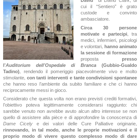
David”
di
David Clark
, di
cui il “Sentiero” è grato
custode e convinto
ambasciatore.
Circa 30 persone
motivate e partecipi
, tra
medici, infermieri, psicologi
e volontari,
hanno animato
la
sessione di formazione
proposta
presso
l’
Auditorium dell’Ospedale di Branca
(Gubbio-Gualdo
Tadino)
, rendendo il pomeriggio piacevolmente vivo e molto
stimolante,
con tanti interventi e tante condivisioni spontanee
che hanno reso l’ambiente da subito familiare e che ci hanno
reciprocamente messi in gioco.
Considerato che questa volta non erano previsti crediti formativi,
l’obiettivo poteva legittimamente considerarsi raggiunto: chi
sarebbe venuto non avrebbe avuto alcun altro interesse se non
quello di assistere alla pièce e di approfondire la conoscenza di
Dame Cicely
e dei valori delle Cure Palliative originarie,
rinnovando, in tal modo, anche le proprie motivazioni e il
proprio modo di vivere questo complesso modo di dare