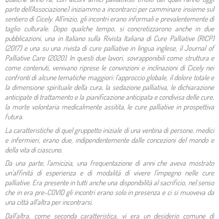
parte dell’Associazione) iniziammo a incontrarci per camminare insieme
sul
sentiero di Cicely
. All’inizio, gli incontri erano informali e prevalentemente di
taglio culturale. Dopo qualche tempo, si concretizzarono anche in due
pubblicazioni, una in Italiano sulla Rivista Italiana di Cure Palliative (RICP)
(2017) e una su una rivista di cure palliative in lingua inglese, il Journal of
Palliative Care (2020). In questi due lavori, sovrapponibili come struttura e
come contenuti, venivano riprese le convinzioni e inclinazioni di Cicely nei
confronti di alcune tematiche maggiori: l’approccio globale, il dolore totale e
la dimensione spirituale della cura, la sedazione palliativa, le dichiarazione
anticipate di trattamento e la pianificazione anticipata e condivisa delle cure,
la morte volontaria medicalmente assitita, le cure palliative in prospettiva
futura.
La caratteristiche di quel gruppetto iniziale di una ventina di persone, medici
e infermieri, erano due, indipendentemente dalle concezioni del mondo e
della vita di ciascuno.
Da una parte, l’amicizia, una frequentazione di anni che aveva mostrato
un’affinità di esperienza e di modalità di vivere l’impegno nelle cure
palliative. Era presente in tutti anche una disponibilità al sacrificio, nel senso
che in era pre-COVID gli incontri erano solo in presenza e ci si muoveva da
una città all’altra per incontrarsi.
Dall’altra, come seconda caratteristica, vi era un desiderio comune di