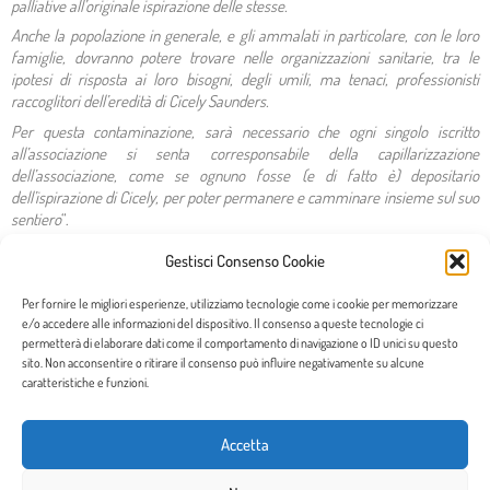
palliative all’originale ispirazione delle stesse.
Anche la popolazione in generale, e gli ammalati in particolare, con le loro
famiglie, dovranno potere trovare nelle organizzazioni sanitarie, tra le
ipotesi di risposta ai loro bisogni, degli umili, ma tenaci, professionisti
raccoglitori
dell’eredità di Cicely Saunders.
Per questa contaminazione, sarà necessario che ogni singolo iscritto
all’associazione si senta corresponsabile della capillarizzazione
dell’associazione, come se ognuno fosse (e di fatto è)
depositario
dell’ispirazione di Cicely, per poter permanere e camminare insieme sul suo
sentiero
“.
Gestisci Consenso Cookie
Per fornire le migliori esperienze, utilizziamo tecnologie come i cookie per memorizzare
e/o accedere alle informazioni del dispositivo. Il consenso a queste tecnologie ci
Articoli più recenti:
permetterà di elaborare dati come il comportamento di navigazione o ID unici su questo
sito. Non acconsentire o ritirare il consenso può influire negativamente su alcune
caratteristiche e funzioni.
Buon lavoro a Barbara, nuova Presidente del Sentiero,
sempre sulle orme di Cicely!
Accetta
9 Luglio 2026
Diamo il benvenuto alla Dottoressa Barbara Forno, che succede al Dottor
Marco Maltoni nell’incarico di Presidente della nostra Associazione: un