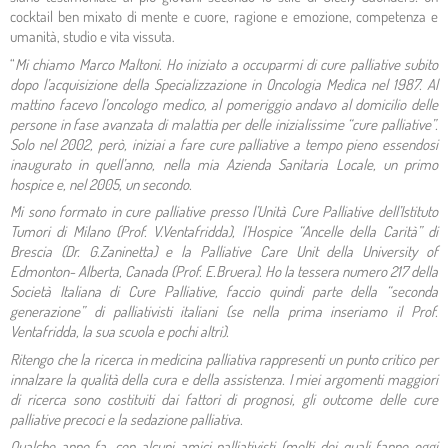
cocktail ben mixato di mente e cuore, ragione e emozione, competenza e
umanità, studio e vita vissuta.
“
Mi chiamo Marco Maltoni. Ho iniziato a occuparmi di cure palliative subito
dopo l’acquisizione della Specializzazione in Oncologia Medica nel 1987. Al
mattino facevo l’oncologo medico, al pomeriggio andavo al domicilio delle
persone in fase avanzata di malattia per delle inizialissime “cure palliative”.
Solo nel 2002, però, iniziai a fare cure palliative a tempo pieno essendosi
inaugurato in quell’anno, nella mia Azienda Sanitaria Locale, un primo
hospice e, nel 2005, un secondo.
Mi sono formato in cure palliative presso l’Unità Cure Palliative dell’Istituto
Tumori di Milano (Prof. V.Ventafridda), l’Hospice “Ancelle della Carità” di
Brescia (Dr. G.Zaninetta) e la Palliative Care Unit della University of
Edmonton- Alberta, Canada (Prof. E.Bruera). Ho la tessera numero 217 della
Società Italiana di Cure Palliative, faccio quindi parte della “seconda
generazione” di palliativisti italiani (se nella prima inseriamo il Prof.
Ventafridda, la sua scuola e pochi altri).
Ritengo che la ricerca in medicina palliativa rappresenti un punto critico per
innalzare la qualità della cura e della assistenza. I miei argomenti maggiori
di ricerca sono costituiti dai fattori di prognosi, gli outcome delle cure
palliative precoci e la sedazione palliativa.
Qualche anno fa, con alcuni amici palliativisti (molti dei quali fanno oggi