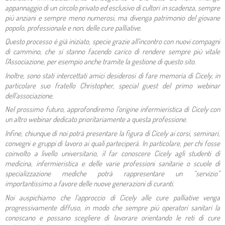
appannaggio di un circolo privato ed esclusivo di cultori in scadenza, sempre
più anziani e sempre meno numerosi, ma divenga patrimonio del giovane
popolo, professionale e non, delle cure palliative.
Questo processo è già iniziato, specie grazie all’incontro con nuovi compagni
di cammino, che si stanno facendo carico di rendere sempre più vitale
l’Associazione, per esempio anche tramite la gestione di questo sito.
Inoltre, sono stati intercettati amici desiderosi di fare memoria di Cicely, in
particolare suo fratello Christopher,
special guest
del primo webinar
dell’associazione.
Nel prossimo futuro, approfondiremo l’origine
infermieristica
di Cicely con
un altro webinar dedicato prioritariamente a questa professione.
Infine, chiunque di noi potrà presentare la figura di Cicely ai corsi, seminari,
convegni e gruppi di lavoro ai quali parteciperà. In particolare, per chi fosse
coinvolto a livello universitario, il far conoscere Cicely agli studenti di
medicina, infermieristica e delle varie professioni sanitarie o scuole di
specializzazione mediche potrà rappresentare un “servizio”
importantissimo a favore delle nuove generazioni di curanti.
Noi auspichiamo che l’approccio di Cicely alle cure palliative venga
progressivamente diffuso, in modo che sempre più operatori sanitari la
conoscano e possano scegliere di lavorare orientando le reti di cure