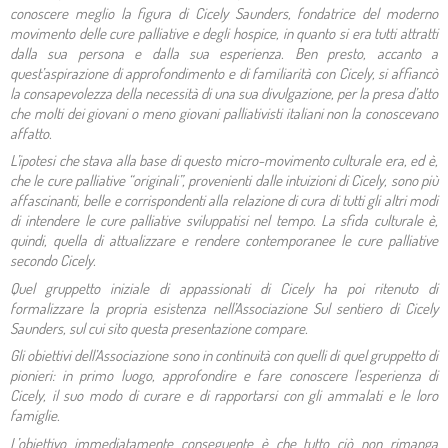
conoscere meglio la figura di Cicely Saunders, fondatrice del moderno
movimento delle cure palliative e degli hospice, in quanto si era tutti attratti
dalla sua persona e dalla sua esperienza. Ben presto, accanto a
quest’aspirazione di approfondimento e di familiarità con Cicely, si affiancò
la consapevolezza della necessità di una sua divulgazione, per la presa d’atto
che molti dei giovani o meno giovani palliativisti italiani non la conoscevano
affatto.
L’ipotesi che stava alla base di questo micro-movimento culturale era, ed è,
che le cure palliative “originali”, provenienti dalle intuizioni di Cicely, sono più
affascinanti, belle e corrispondenti alla relazione di cura di tutti gli altri modi
di intendere le cure palliative sviluppatisi nel tempo. La sfida culturale è,
quindi, quella di
attualizzare
e rendere contemporanee le
cure palliative
secondo Cicely
.
Quel gruppetto iniziale di appassionati di Cicely ha poi ritenuto di
formalizzare la propria esistenza nell’Associazione
Sul sentiero di Cicely
Saunders
, sul cui sito questa presentazione compare.
Gli obiettivi dell’Associazione sono in continuità con quelli di quel gruppetto di
pionieri
: in primo luogo, approfondire e fare conoscere l’esperienza di
Cicely, il suo modo di curare e di rapportarsi con gli ammalati e le loro
famiglie.
L’obiettivo immediatamente conseguente è che tutto ciò non rimanga