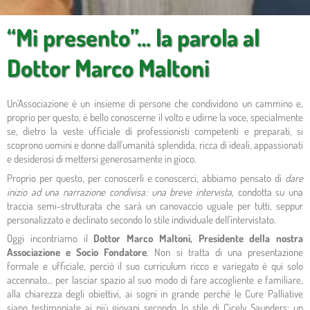
“Mi presento”… la parola al
Dottor Marco Maltoni
Un’Associazione è un insieme di persone che condividono un cammino e,
proprio per questo, è bello conoscerne il volto e udirne la voce, specialmente
se, dietro la veste ufficiale di professionisti competenti e preparati, si
scoprono uomini e donne dall’umanità splendida, ricca di ideali, appassionati
e desiderosi di mettersi generosamente in gioco.
Proprio per questo, per conoscerli e conoscerci, abbiamo pensato di
dare
inizio ad una narrazione condivisa: una breve intervista
, condotta su una
traccia semi-strutturata che sarà un canovaccio uguale per tutti, seppur
personalizzato e declinato secondo lo stile individuale dell’intervistato.
Oggi incontriamo il
Dottor Marco Maltoni, Presidente della nostra
Associazione e Socio Fondatore
. Non si tratta di una presentazione
formale e ufficiale, perciò il suo curriculum ricco e variegato è qui solo
accennato… per lasciar spazio al suo modo di fare accogliente e familiare,
alla chiarezza degli obiettivi, ai sogni in grande perché le Cure Palliative
siano testimoniate ai più giovani secondo lo stile di Cicely Saunders: un