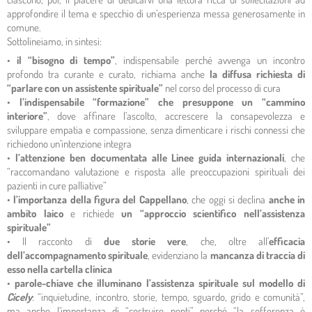
approfondire il tema e specchio di un’esperienza messa generosamente in
comune.
Sottolineiamo, in sintesi:
•
il “bisogno di tempo”
, indispensabile perché avvenga un incontro
profondo tra curante e curato, richiama anche
la diffusa richiesta di
“parlare con un assistente spirituale”
nel corso del processo di cura
•
l’indispensabile “formazione” che presuppone un “cammino
interiore”
, dove affinare l’ascolto, accrescere la consapevolezza e
sviluppare empatia e compassione, senza dimenticare i rischi connessi che
richiedono un’intenzione integra
•
l’attenzione ben documentata alle Linee guida internazionali
, che
“raccomandano valutazione e risposta alle preoccupazioni spirituali dei
pazienti in cure palliative”
•
l’importanza della figura del Cappellano
, che oggi si declina
anche in
ambito laico
e richiede
un “approccio scientifico nell’assistenza
spirituale”
• Il racconto di
due storie vere
, che, oltre all’
efficacia
dell’accompagnamento spirituale
, evidenziano la
mancanza di traccia di
esso nella cartella clinica
•
parole-chiave che illuminano l’assistenza spirituale sul modello di
Cicely
: “inquietudine, incontro, storie, tempo, sguardo, grido e comunità”,
ma anche l’importanza di “costruire ponti” perché “la sofferenza è