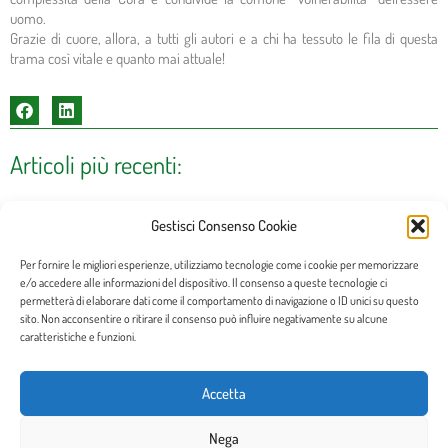
uomo.
Grazie di cuore, allora, a tutti gli autori e a chi ha tessuto le fila di questa
trama così vitale e quanto mai attuale!
Articoli più recenti:
Buon lavoro a Barbara, nuova Presidente del Sentiero,
Gestisci Consenso Cookie
sempre sulle orme di Cicely!
9 Luglio 2026
Per fornire le migliori esperienze, utilizziamo tecnologie come i cookie per memorizzare
e/o accedere alle informazioni del dispositivo. Il consenso a queste tecnologie ci
Diamo il benvenuto alla Dottoressa Barbara Forno, che succede al Dottor
permetterà di elaborare dati come il comportamento di navigazione o ID unici su questo
Marco Maltoni nell’incarico di Presidente della nostra Associazione: un
sito. Non acconsentire o ritirare il consenso può influire negativamente su alcune
grande Presidente, che rimane nel
caratteristiche e funzioni.
Leggi tutto »
Accetta
Diario di bordo: il Play “Cicely and David” all’Hospice di
Forlimpopoli, come a casa.
Nega
3 Giugno 2026