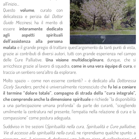
all’inizio…
Questo
volume
, curato con
delicatezza e perizia dal
Dottor
Guido Miccinesi
, ha il merito di
essere
interamente dedicato
agli aspetti spirituali
dell’assistenza alla persona
malata
e il grande pregio di trattare quest’argomento da tanti punti di vista,
grazie ai contributi di diversi autori, tutti con grande esperienza nel campo
delle Cure Palliative.
Una visione multidisciplinare
, dunque, che si
arricchisce grazie al lavoro di squadra,
come in una vera équipe di cura
, e
traccia un sentiero senz’altro da esplorare.
Molto spazio – come non esserne contenti? – è dedicato alla
Dottoressa
Cicely Saunders
, perché è universalmente riconosciuto che
fu lei a coniare
il termine “dolore totale”
,
compagno di strada della “cura integrale”,
che comprende anche la dimensione spirituale
e richiede “la disponibilità
a una partecipazione umana profonda” da parte dei curanti, “scegliendo
umilmente la centratura nel presente, l’empatia nella relazione di cura e la
compassione” come postura adeguata.
Suddiviso in tre sezioni (
Spiritualità nella cura, Spiritualità e Cure palliative,
Vie di accesso alla spiritualità nella cura
), ne riprendiamo qualche spunto: a
ciascuno, poi, il piacere di dedicarvi una lettura ricca di sollecitazioni ad