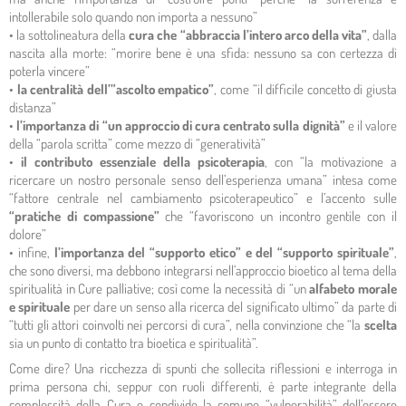
intollerabile solo quando non importa a nessuno”
• la sottolineatura della
cura che “abbraccia l’intero arco della vita”
, dalla
nascita alla morte: “morire bene è una sfida: nessuno sa con certezza di
poterla vincere”
•
la centralità dell’”ascolto empatico”
, come “il difficile concetto di giusta
distanza”
•
l’importanza di “un approccio di cura centrato sulla dignità”
e il valore
della “parola scritta” come mezzo di “generatività”
•
il contributo essenziale della psicoterapia
, con “la motivazione a
ricercare un nostro personale senso dell’esperienza umana” intesa come
“fattore centrale nel cambiamento psicoterapeutico” e l’accento sulle
“pratiche di compassione”
che “favoriscono un incontro gentile con il
dolore”
• infine,
l’importanza del “supporto etico” e del “supporto spirituale”
,
che sono diversi, ma debbono integrarsi nell’approccio bioetico al tema della
spiritualità in Cure palliative; così come la necessità di “un
alfabeto morale
e spirituale
per dare un senso alla ricerca del significato ultimo” da parte di
“tutti gli attori coinvolti nei percorsi di cura”, nella convinzione che “la
scelta
sia un punto di contatto tra bioetica e spiritualità”.
Come dire? Una ricchezza di spunti che sollecita riflessioni e interroga in
prima persona chi, seppur con ruoli differenti, è parte integrante della
complessità della Cura e condivide la comune “vulnerabilità” dell’essere