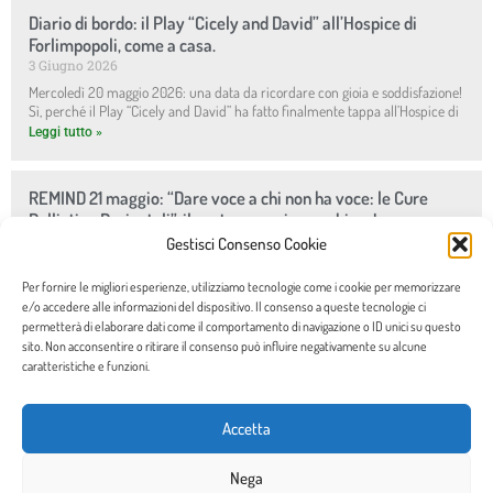
Diario di bordo: il Play “Cicely and David” all’Hospice di
Forlimpopoli, come a casa.
3 Giugno 2026
Mercoledì 20 maggio 2026: una data da ricordare con gioia e soddisfazione!
Sì, perché il Play “Cicely and David” ha fatto finalmente tappa all’Hospice di
Leggi tutto »
REMIND 21 maggio: “Dare voce a chi non ha voce: le Cure
Palliative Perinatali”, il nostro prossimo webinar!
15 Maggio 2026
Gestisci Consenso Cookie
Siete pronti a condividere con noi questo momento? GIOVEDI’ 21 MAGGIO SU
ZOOM – h 17-19 WEBINAR SULLE CURE PALLIATIVE PERINATALI Il tema scelto
Per fornire le migliori esperienze, utilizziamo tecnologie come i cookie per memorizzare
è:
e/o accedere alle informazioni del dispositivo. Il consenso a queste tecnologie ci
permetterà di elaborare dati come il comportamento di navigazione o ID unici su questo
Leggi tutto »
sito. Non acconsentire o ritirare il consenso può influire negativamente su alcune
caratteristiche e funzioni.
Accetta
Nega