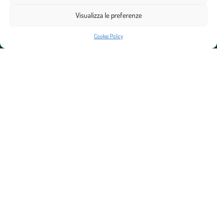
Visualizza le preferenze
SUL SENTIERO DI CICELY – PER LE CURE PALLIATIVE APS
Cookie Policy
Via Giorgina Saffi, 6 – 47121 Forlì (FC)
C.F. 92097430406 – E-mail:
sentierocicelyaps@gmail.com
Cookie Policy (UE)
Photo copyright
Acconsento al trattamento dati ai sensi del d.lgs n.196 del 30.6.2003 e all’art. 13 GDPR
679/16.
Iscriviti alla newsletter