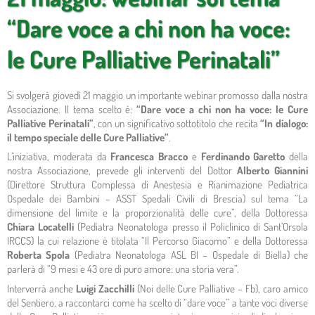
“Dare voce a chi non ha voce:
le Cure Palliative Perinatali”
Si svolgerà giovedì 21 maggio un importante webinar promosso dalla nostra
Associazione. Il tema scelto è:
“Dare voce a chi non ha voce: le Cure
Palliative Perinatali”
, con un significativo sottotitolo che recita
“In dialogo:
il tempo speciale delle Cure Palliative”
.
L’iniziativa, moderata da
Francesca Bracco
e
Ferdinando Garetto
della
nostra Associazione, prevede gli interventi del Dottor
Alberto Giannini
(Direttore Struttura Complessa di Anestesia e Rianimazione Pediatrica
Ospedale dei Bambini – ASST Spedali Civili di Brescia) sul tema “La
dimensione del limite e la proporzionalità delle cure”, della Dottoressa
Chiara Locatelli
(Pediatra Neonatologa presso il Policlinico di Sant’Orsola
IRCCS) la cui relazione è titolata “Il Percorso Giacomo” e della Dottoressa
Roberta Spola
(Pediatra Neonatologa ASL BI – Ospedale di Biella) che
parlerà di “9 mesi e 43 ore di puro amore: una storia vera”.
Interverrà anche
Luigi Zacchilli
(Noi delle Cure Palliative – Fb), caro amico
del Sentiero, a raccontarci come ha scelto di “dare voce” a tante voci diverse