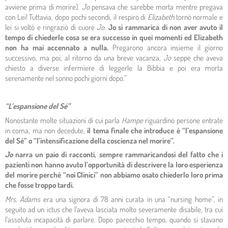
avviene prima di morire).
Jo
pensava che sarebbe morta mentre pregava
con Lei! Tuttavia, dopo pochi secondi, il respiro di
Elizabeth
tornò normale e
lei si voltò e ringraziò di cuore
Jo
.
Jo si rammarica di non aver avuto il
tempo di chiederle cosa se era successo in quei momenti ed Elizabeth
non ha mai accennato a nulla.
Pregarono ancora insieme il giorno
successivo, ma poi, al ritorno da una breve vacanza,
Jo
seppe che aveva
chiesto a diverse infermiere di leggerle la Bibbia e poi era morta
serenamente nel sonno pochi giorni dopo.”
“L’espansione del Sé”
Nonostante molte situazioni di cui parla
Hampe
riguardino persone entrate
in coma, ma non decedute,
il tema finale che introduce è “l’espansione
del Sé” o “l’intensificazione della coscienza nel morire”.
Jo
narra un paio di racconti, sempre rammaricandosi del fatto che i
pazienti non hanno avuto l’opportunità di descrivere la loro esperienza
del morire perché “noi Clinici” non abbiamo osato chiederlo loro prima
che fosse troppo tardi.
Mrs. Adams
era una signora di 78 anni curata in una “nursing home”, in
seguito ad un ictus che l’aveva lasciata molto severamente disabile, tra cui
l’assoluta incapacità di parlare. Dopo parecchio tempo, quando si stavano