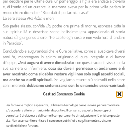
per decidere per le ultime cure, un pomeriggio la figlia era andata a trovarla
e, di fronte ad un curante, la mamma aveva per la prima volta parlato in
modo chiaro dicendole: “Ricordati di portarmi a casa!”
La sera stessa
Mrs Adams
morì.
Suo padre stesso, confida
Jo
, poche ore prima di morire, espresse tutta la
sua spiritualità e descrisse scene bellissime (era appassionato di storia
naturale), giungendo a dire: “Ho capito ogni cosa e non vedo l’ora di andare
in Paradiso”.
Concludendo e augurandosi che le Cure palliative, come si auspicava diversi
anni fa, mantengano lo spirito originario di cura integrale e di lavoro
d’équipe,
Jo
si augura di avere dimostrato
, con questi racconti vissuti nella
sua carriera di infermiera,
cosa sia dare il permesso di andarsene e di
aver mostrato come si debba restare vigili non solo sugli aspetti sociali,
ma anche su quelli spirituali.
Se vogliamo essere più coinvolti nello stare
con i morenti,
dobbiamo sintonizzarci con le dinamiche psico-spirituali
ed esistenziali nella cura quotidiana
.
Gestisci Consenso Cookie
Solo in questo modo di essere, p
otremo permettere loro la dignità di
partecipare a conversazioni difficili e noi imparare come dar senso al
Per fornire le migliori esperienze, utilizziamo tecnologie come i cookie per memorizzare
linguaggio simbolico.
e/o accedere alle informazioni del dispositivo. Il consenso a queste tecnologie ci
permetterà di elaborare dati come il comportamento di navigazione o ID unici su questo
Più siamo preparati ad essere presenti a chi muore, più saremo in
sito. Non acconsentire o ritirare il consenso può influire negativamente su alcune
grado di comprendere cosa significa essere veramente umani e capire
caratteristiche e funzioni.
l’intuitività che gli esseri umani ancora posseggono quando stanno per