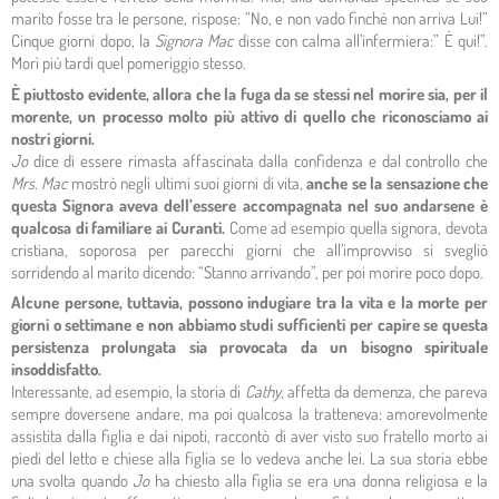
marito fosse tra le persone, rispose: “No, e non vado finché non arriva Lui!”
Cinque giorni dopo, la
Signora Mac
disse con calma all’infermiera:” È qui!”.
Morì più tardi quel pomeriggio stesso.
È piuttosto evidente, allora che la fuga da se stessi nel morire sia, per il
morente, un processo molto più attivo di quello che riconosciamo ai
nostri giorni.
Jo
dice di essere rimasta affascinata dalla confidenza e dal controllo che
Mrs. Mac
mostrò negli ultimi suoi giorni di vita,
anche se la sensazione che
questa Signora aveva dell’essere accompagnata nel suo andarsene è
qualcosa di familiare ai Curanti.
Come ad esempio quella signora, devota
cristiana, soporosa per parecchi giorni che all’improvviso si svegliò
sorridendo al marito dicendo: “Stanno arrivando”, per poi morire poco dopo.
Alcune persone, tuttavia, possono indugiare tra la vita e la morte per
giorni o settimane e non abbiamo studi sufficienti per capire se questa
persistenza prolungata sia provocata da un bisogno spirituale
insoddisfatto.
Interessante, ad esempio, la storia di
Cathy
, affetta da demenza, che pareva
sempre doversene andare, ma poi qualcosa la tratteneva: amorevolmente
assistita dalla figlia e dai nipoti, raccontò di aver visto suo fratello morto ai
piedi del letto e chiese alla figlia se lo vedeva anche lei. La sua storia ebbe
una svolta quando
Jo
ha chiesto alla figlia se era una donna religiosa e la