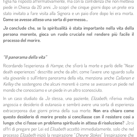
figlia ha risposto affermativamente, ma con la confidenza che non metteva
piede in Chiesa da 20 anni.
Jo
scoprì che cinque giorni dopo un prete era
stato invitato a fare visita alla Signora e un paio d’ore dopo lei era morta.
Come se avesse atteso una sorta di permesso…
Jo
conclude che, se la spiritualità è stata importante nella vita della
persona morente, gioca un ruolo cruciale nel rendere più facile il
processo del morire.
“Il panorama della vita”
Ricordando l’esperienza di
Hampe
, che sfiorò la morte e parlò delle “Near
death experiences” descritte anche da altri, come l’avere uno sguardo sulla
vita giovanile o sull’intero panorama della vita, menziona anche
Callanan e
Kelley
che sostengono che alcuni morenti è come se avessero un piede nel
mondo che conosciamo e un piede in un altro sconosciuto.
In un caso studiato da
Jo
stessa, una paziente,
Elizabeth
, riferiva molta
angoscia e desiderio di eutanasia e sembrò avere una sorta di esperienza
extracorporea due giorni prima della sua morte.
Non era chiaro come
questo desiderio di morire presto si conciliasse con il resistere così a
lungo: che ci fosse un problema spirituale in attesa di risoluzione?
Jo
si
offrì di pregare per Lei ed
Elisabeth
accettò immediatamente, solo che nel
processo
Elizabeth
iniziò la respirazione “
Cheyne Stokes
” (respirazione che