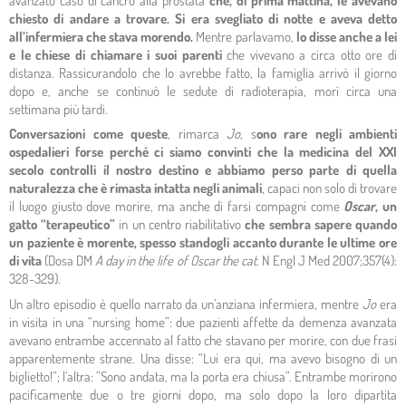
avanzato caso di cancro alla prostata
che, di prima mattina, le avevano
chiesto di andare a trovare. Si era svegliato di notte e aveva detto
all’infermiera che stava morendo.
Mentre parlavamo,
lo disse anche a lei
e le chiese di chiamare i suoi parenti
che vivevano a circa otto ore di
distanza. Rassicurandolo che lo avrebbe fatto, la famiglia arrivò il giorno
dopo e, anche se continuò le sedute di radioterapia, morì circa una
settimana più tardi.
Conversazioni come queste
, rimarca
Jo
, s
ono rare negli ambienti
ospedalieri forse perché ci siamo convinti che la medicina del XXI
secolo controlli il nostro destino
e abbiamo perso parte di quella
naturalezza che è rimasta intatta negli animali
, capaci non solo di trovare
il luogo giusto dove morire, ma anche di farsi compagni come
Oscar
, un
gatto “terapeutico”
in un centro riabilitativo
che sembra sapere quando
un paziente è morente, spesso standogli accanto durante le ultime ore
di vita
(Dosa DM
A day in the life of Oscar the cat
. N Engl J Med 2007;357(4):
328-329).
Un altro episodio è quello narrato da un’anziana infermiera, mentre
Jo
era
in visita in una “nursing home”: due pazienti affette da demenza avanzata
avevano entrambe accennato al fatto che stavano per morire, con due frasi
apparentemente strane. Una disse: “Lui era qui, ma avevo bisogno di un
biglietto!”; l’altra: ”Sono andata, ma la porta era chiusa”. Entrambe morirono
pacificamente due o tre giorni dopo, ma solo dopo la loro dipartita