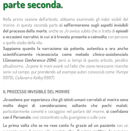
parte seconda.
Nella prima sezione dell’articolo, abbiamo esaminato gli indizi visibili del
morire: in questa seconda parte
ci soffermeremo sugli aspetti invisibili
del processo della morte
, anche se
Jo
avvisa subito che si tratta di
episodi
e occasioni narrativi, in cui si è trovata presente o coinvolta
con persone
a quello stadio della vita.
Sappiamo quanto la narrazione sia potente, autentica e ora anche
scientificamente riconosciuta come metodo clinico-assistenziale
(
Consensus Conference 2014
)
: però ai tempi di questo articolo, peraltro
attualissimo,
Jo
pone le mani avanti sul fatto che siano necessarie ricerche
serie sul campo, pur prendendo ad esempio autori conosciuti come
Hampe
(1979),
Callanan e Kelley
(1997).
.
IL PROCESSO INVISIBILE DEL MORIRE
Jo
sostiene per esperienza che gli istinti umani correlati al morire sono
molto degni di considerazione, soltanto che pochi malati
,
particolarmente convinti e coraggiosi nel parlare del morire,
si confidano
con il Personale
, così concentrato sulla guarigione e sulle cure.
La prima volta che se ne rese conto fu grazie ad un paziente
con un