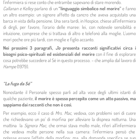
l’infermiera si rese conto che entrambe sapevano di stare morendo.
Callanan e Kelley
parlano di un
“linguaggio simbolico nel morire”
e fanno
un altro esempio: un signore affetto da cancro che aveva acquistato una
barca in vista della pensione. Una sera tardi, in Hospice, chiese all’infermiera
di dirgli, per favore, l’orario delle maree: lei, con notevole sensibilità e
intuizione, comprese che si trattava di altro e telefonò alla moglie. L’uomo
morì poche ore più tardi, con moglie e figlio accanto.
Nei prossimi 3 paragrafi,
Jo
presenta racconti significativi circa i
bisogni psico-spirituali ed esistenziali del morire
con il fine di esplorare
cosa potrebbe succedere al Sé in questo processo. – che amplia dal lavoro di
Hampe
(1979).
“La fuga da Sé”
Nonostante il Personale spesso parli ad alta voce degli ultimi istanti di
qualche paziente,
il morire è spesso percepito come un atto passivo, ma
sappiamo dai racconti che non è così.
Per esempio, ecco il caso di
Mrs. Mac
, vedova, con problemi seri di cuore
che richiedevano un po’ di morfina per alleviare la dispnea notturna. Una
mattina la
Signora Mac
, che ormai stava molto male, riferì all’infermiera
che vedeva molte persone nella sua camera: l’infermiera pensò che
potesse essere l’effeto della morfina: ma, alla domanda specifica se suo